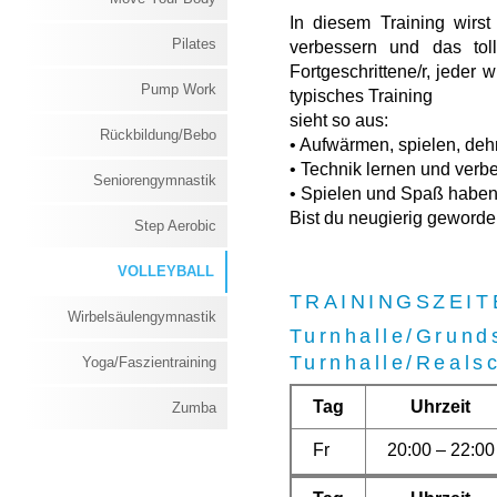
In diesem Training wirs
Pilates
verbessern und das tol
Fortgeschrittene/r, jeder
Pump Work
typisches Training
sieht so aus:
Rückbildung/Bebo
• Aufwärmen, spielen, de
• Technik lernen und verb
Seniorengymnastik
• Spielen und Spaß habe
Bist du neugierig geword
Step Aerobic
VOLLEYBALL
TRAININGSZEIT
Wirbelsäulengymnastik
Turnhalle/Grund
Turnhalle/Reals
Yoga/Faszientraining
Tag
Uhrzeit
Zumba
Fr
20:00 – 22:00