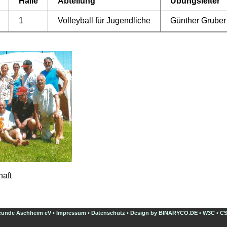
Halle
Abteilung
Übungsleiter
1
Volleyball für Jugendliche
Günther Gruber
haft
eunde Aschheim eV •
Impressum
•
Datenschutz
•
Design by BINARYCO.DE
•
W3C
•
C