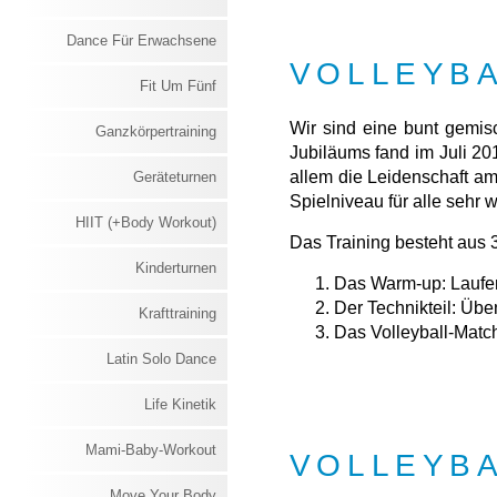
Dance Für Erwachsene
VOLLEYBA
Fit Um Fünf
Wir sind eine bunt gemisc
Ganzkörpertraining
Jubiläums fand im Juli 20
allem die Leidenschaft am
Geräteturnen
Spielniveau für alle sehr w
HIIT (+Body Workout)
Das Training besteht aus 3
Kinderturnen
Das Warm-up: Laufen
Der Technikteil: Übe
Krafttraining
Das Volleyball-Match
Latin Solo Dance
Life Kinetik
Mami-Baby-Workout
VOLLEYBA
Move Your Body